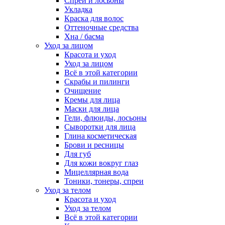
Спреи и лосьоны
Укладка
Краска для волос
Оттеночные средства
Хна / басма
Уход за лицом
Красота и уход
Уход за лицом
Всё в этой категории
Скрабы и пилинги
Очищение
Кремы для лица
Маски для лица
Гели, флюиды, лосьоны
Сыворотки для лица
Глина косметическая
Брови и ресницы
Для губ
Для кожи вокруг глаз
Мицеллярная вода
Тоники, тонеры, спреи
Уход за телом
Красота и уход
Уход за телом
Всё в этой категории