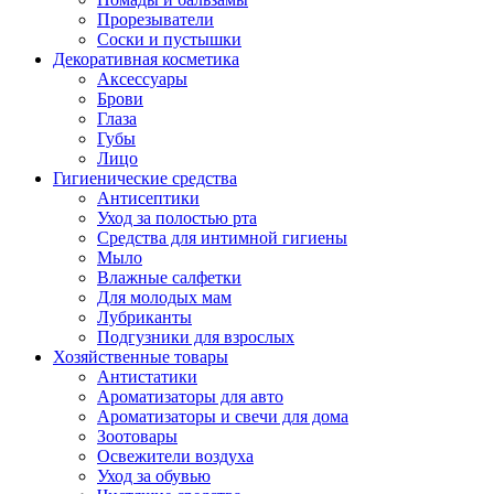
Прорезыватели
Соски и пустышки
Декоративная косметика
Аксессуары
Брови
Глаза
Губы
Лицо
Гигиенические средства
Антисептики
Уход за полостью рта
Средства для интимной гигиены
Мыло
Влажные салфетки
Для молодых мам
Лубриканты
Подгузники для взрослых
Хозяйственные товары
Антистатики
Ароматизаторы для авто
Ароматизаторы и свечи для дома
Зоотовары
Освежители воздуха
Уход за обувью