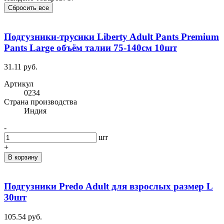
Сбросить все
Подгузники-трусики Liberty Adult Pants Premium
Pants Large объём талии 75-140см 10шт
31.11 руб.
Артикул
0234
Cтрана производства
Индия
-
шт
+
В корзину
Подгузники Predo Adult для взрослых размер L
30шт
105.54 руб.