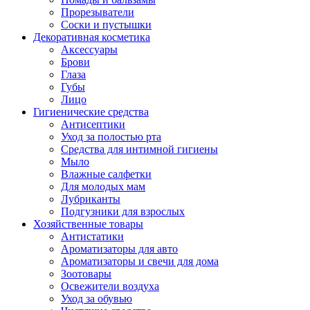
Прорезыватели
Соски и пустышки
Декоративная косметика
Аксессуары
Брови
Глаза
Губы
Лицо
Гигиенические средства
Антисептики
Уход за полостью рта
Средства для интимной гигиены
Мыло
Влажные салфетки
Для молодых мам
Лубриканты
Подгузники для взрослых
Хозяйственные товары
Антистатики
Ароматизаторы для авто
Ароматизаторы и свечи для дома
Зоотовары
Освежители воздуха
Уход за обувью