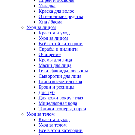
Спреи и лосьоны
Укладка
Краска для волос
Оттеночные средства
Хна / басма
Уход за лицом
Красота и уход
Уход за лицом
Всё в этой категории
Скрабы и пилинги
Очищение
Кремы для лица
Маски для лица
Гели, флюиды, лосьоны
Сыворотки для лица
Глина косметическая
Брови и ресницы
Для губ
Для кожи вокруг глаз
Мицеллярная вода
Тоники, тонеры, спреи
Уход за телом
Красота и уход
Уход за телом
Всё в этой категории