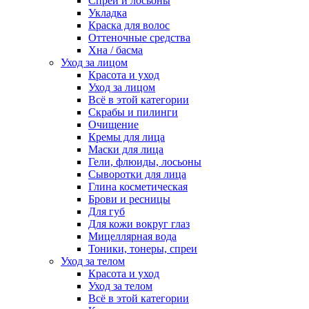
Спреи и лосьоны
Укладка
Краска для волос
Оттеночные средства
Хна / басма
Уход за лицом
Красота и уход
Уход за лицом
Всё в этой категории
Скрабы и пилинги
Очищение
Кремы для лица
Маски для лица
Гели, флюиды, лосьоны
Сыворотки для лица
Глина косметическая
Брови и ресницы
Для губ
Для кожи вокруг глаз
Мицеллярная вода
Тоники, тонеры, спреи
Уход за телом
Красота и уход
Уход за телом
Всё в этой категории