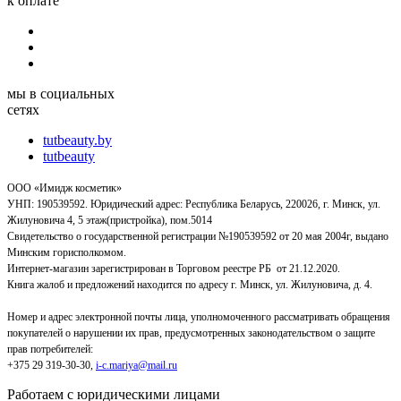
к оплате
мы в социальных
сетях
tutbeauty.by
tutbeauty
ООО «Имидж косметик»
УНП: 190539592. Юридический адрес: Республика Беларусь, 220026, г. Минск, ул.
Жилуновича 4, 5 этаж(пристройка), пом.5014
Свидетельство о государственной регистрации №190539592 от 20 мая 2004г, выдано
Минским горисполкомом.
Интернет-магазин зарегистрирован в Торговом реестре РБ от 21.12.2020.
Книга жалоб и предложений находится по адресу г. Минск, ул. Жилуновича, д. 4.
Номер и адрес электронной почты лица, уполномоченного рассматривать обращения
покупателей о нарушении их прав, предусмотренных законодательством о защите
прав потребителей:
+375 29 319-30-30,
i-c.mariya@mail.ru
Работаем с юридическими лицами