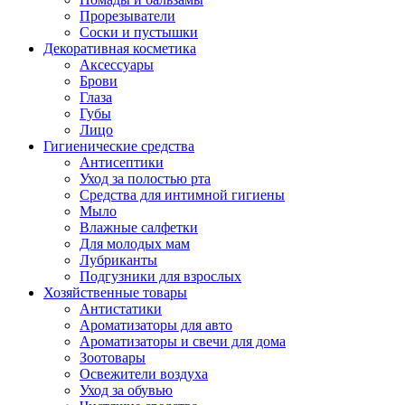
Прорезыватели
Соски и пустышки
Декоративная косметика
Аксессуары
Брови
Глаза
Губы
Лицо
Гигиенические средства
Антисептики
Уход за полостью рта
Средства для интимной гигиены
Мыло
Влажные салфетки
Для молодых мам
Лубриканты
Подгузники для взрослых
Хозяйственные товары
Антистатики
Ароматизаторы для авто
Ароматизаторы и свечи для дома
Зоотовары
Освежители воздуха
Уход за обувью