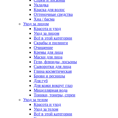
Спреи и лосьоны
Укладка
Краска для волос
Оттеночные средства
Хна / басма
Уход за лицом
Красота и уход
Уход за лицом
Всё в этой категории
Скрабы и пилинги
Очищение
Кремы для лица
Маски для лица
Гели, флюиды, лосьоны
Сыворотки для лица
Глина косметическая
Брови и ресницы
Для губ
Для кожи вокруг глаз
Мицеллярная вода
Тоники, тонеры, спреи
Уход за телом
Красота и уход
Уход за телом
Всё в этой категории