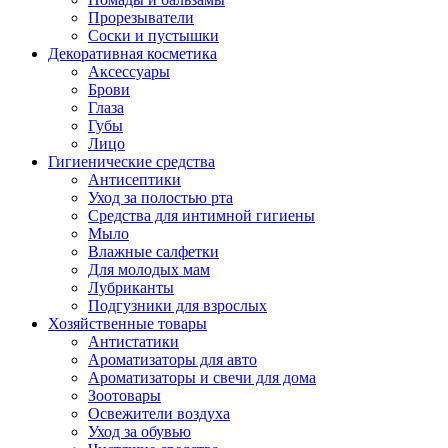
Прорезыватели
Соски и пустышки
Декоративная косметика
Аксессуары
Брови
Глаза
Губы
Лицо
Гигиенические средства
Антисептики
Уход за полостью рта
Средства для интимной гигиены
Мыло
Влажные салфетки
Для молодых мам
Лубриканты
Подгузники для взрослых
Хозяйственные товары
Антистатики
Ароматизаторы для авто
Ароматизаторы и свечи для дома
Зоотовары
Освежители воздуха
Уход за обувью