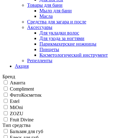
Товары для бани
Мыло для бани
Масла
Средства для загара и после
Аксессуары
Для укладки волос
Для ухода за ногтями
Парикмахерские ножницы
Пинцеты
Косметологический инструмент
Репелленты
Акция
Бренд
Аванта
Compliment
ФитоКосметик
Estel
MiOni
ZOZU
Fruit Divine
Тип средства
Бальзам для губ
Блеск для губ