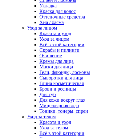
Спреи и лосьоны
Укладка
Краска для волос
Оттеночные средства
Хна / басма
Уход за лицом
Красота и уход
Уход за лицом
Всё в этой категории
Скрабы и пилинги
Очищение
Кремы для лица
Маски для лица
Гели, флюиды, лосьоны
Сыворотки для лица
Глина косметическая
Брови и ресницы
Для губ
Для кожи вокруг глаз
Мицеллярная вода
Тоники, тонеры, спреи
Уход за телом
Красота и уход
Уход за телом
Всё в этой категории