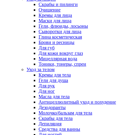
Скрабы и пилинги
Очищение
Кремы для лица
Маски для лица
Гели, флюиды, лосьоны
Сыворотки для лица
Глина косметическая
Брови и ресницы
Для губ
Для кожи вокруг глаз
Мицеллярная вода
Тоники, тонеры, спреи
Уход за телом
Кремы для тела
Гели для душа
Для рук
Для ног
Масла для тела
Антицеллюлитный уход и похудение
Дезодоранты
Молочко/бальзам для тела
Скрабы для тела
Депиляция
Средства для ванны
Для ногтей