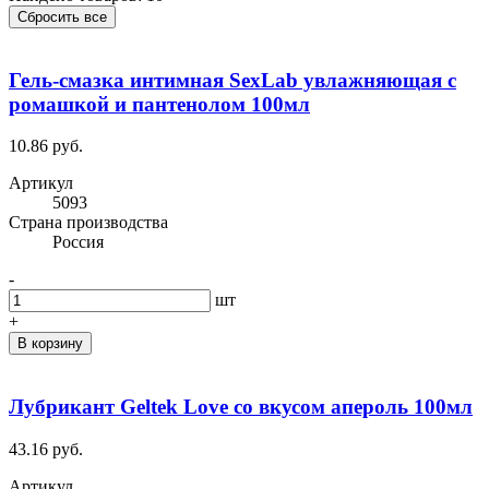
Сбросить все
Гель-смазка интимная SexLab увлажняющая с
ромашкой и пантенолом 100мл
10.86 руб.
Артикул
5093
Cтрана производства
Россия
-
шт
+
В корзину
Лубрикант Geltek Love со вкусом апероль 100мл
43.16 руб.
Артикул