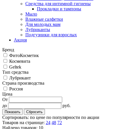
Средства для интимной гигиены
Прокладки и тампоны
Мыло
Влажные салфетки
Для молодых мам
Лубриканты
Подгузники для взрослых
Акция
Бренд
ФитоКосметик
Космевита
Geltek
Тип средства
Лубрикант
Cтрана производства
Россия
Цена
От
до
руб.
Сортировать:
по цене
по популярности
по акции
Товаров на странице:
24
48
72
Найдено товаров: 10