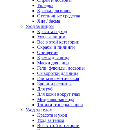
Спреи и лосьоны
Укладка
Краска для волос
Оттеночные средства
Хна / басма
Уход за лицом
Красота и уход
Уход за лицом
Всё в этой категории
Скрабы и пилинги
Очищение
Кремы для лица
Маски для лица
Гели, флюиды, лосьоны
Сыворотки для лица
Глина косметическая
Брови и ресницы
Для губ
Для кожи вокруг глаз
Мицеллярная вода
Тоники, тонеры, спреи
Уход за телом
Красота и уход
Уход за телом
Всё в этой категории