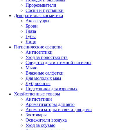
Прорезыватели
Соски и пустышки
Декоративная косметика
Аксессуары
Брови
Глаза
Губы
Лицо
Гигиенические средства
Антисептики
Уход за полостью рта
Средства для интимной гигиены
Мыло
Влажные салфетки
Для молодых мам
Лубриканты
Подгузники для взрослых
Хозяйственные товары
Антистатики
Ароматизаторы для авто
Ароматизаторы и свечи для дома
Зоотовары
Освежители воздуха
Уход за обувью