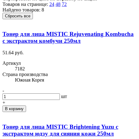
Товаров на странице:
24
48
72
Найдено товаров: 8
Сбросить все
Тонер для лица MISTIC Rejuvenating Kombucha
с экстрактом комбучи 250мл
51.64 руб.
Артикул
7182
Cтрана производства
Южная Корея
-
шт
+
В корзину
Тонер для лица MISTIC Brightening Yuzu с
экстрактом юдзу для сияния кожи 250мл