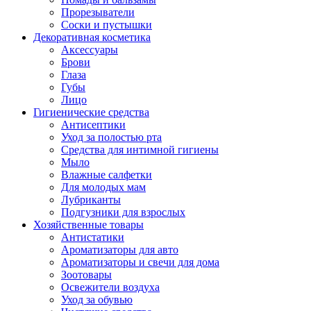
Прорезыватели
Соски и пустышки
Декоративная косметика
Аксессуары
Брови
Глаза
Губы
Лицо
Гигиенические средства
Антисептики
Уход за полостью рта
Средства для интимной гигиены
Мыло
Влажные салфетки
Для молодых мам
Лубриканты
Подгузники для взрослых
Хозяйственные товары
Антистатики
Ароматизаторы для авто
Ароматизаторы и свечи для дома
Зоотовары
Освежители воздуха
Уход за обувью