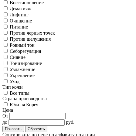
Восстановление
Демакияж
Лифтинг
Очищение
Питание
Против черных точек
Против шелушения
Ровный тон
Себорегуляция
Сияние
Тонизирование
Увлажнение
Укрепление
Уход
Тип кожи
Все типы
Cтрана производства
Южная Корея
Цена
От
до
руб.
Сортировать:
по цене
по алфавиту
по акции