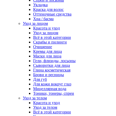
Спреи и лосьоны
Укладка
Краска для волос
Оттеночные средства
Хна / басма
Уход за лицом
Красота и уход
Уход за лицом
Всё в этой категории
Скрабы и пилинги
Очищение
Кремы для лица
Маски для лица
Гели, флюиды, лосьоны
Сыворотки для лица
Глина косметическая
Брови и ресницы
Для губ
Для кожи вокруг глаз
Мицеллярная вода
Тоники, тонеры, спреи
Уход за телом
Красота и уход
Уход за телом
Всё в этой категории