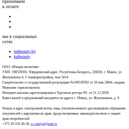
принимаем
к оплате
мы в социальных
сетях
tutbeauty.by
tutbeauty
ООО «Имидж косметик»
УНП: 190539592. Юридический адрес: Республика Беларусь, 220026, г. Минск, ул.
Жилуновича 4, 5 этаж(пристройка), пом.5014
Свидетельство о государственной регистрации №190539592 от 20 мая 2004г, выдано
Минским горисполкомом.
Интернет-магазин зарегистрирован в Торговом реестре РБ от 21.12.2020.
Книга жалоб и предложений находится по адресу г. Минск, ул. Жилуновича, д. 4.
Номер и адрес электронной почты лица, уполномоченного рассматривать обращения
покупателей о нарушении их прав, предусмотренных законодательством о защите
прав потребителей:
+375 29 319-30-30,
i-c.mariya@mail.ru