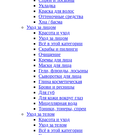
Спреи и лосьоны
Укладка
Краска для волос
Оттеночные средства
Хна / басма
Уход за лицом
Красота и уход
Уход за лицом
Всё в этой категории
Скрабы и пилинги
Очищение
Кремы для лица
Маски для лица
Гели, флюиды, лосьоны
Сыворотки для лица
Глина косметическая
Брови и ресницы
Для губ
Для кожи вокруг глаз
Мицеллярная вода
Тоники, тонеры, спреи
Уход за телом
Красота и уход
Уход за телом
Всё в этой категории