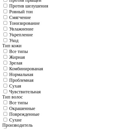
Против прыщей
Против шелушения
Ровный тон
Смягчение
Тонизирование
Увлажнение
Укрепление
Уход
Тип кожи
Все типы
Жирная
Зрелая
Комбинированая
Нормальная
Проблемная
Сухая
Чувствительная
Тип волос
Все типы
Окрашенные
Поврежденные
Сухие
Производитель