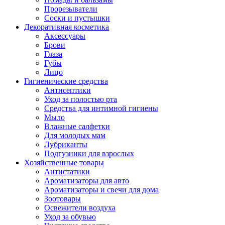
Прорезыватели
Соски и пустышки
Декоративная косметика
Аксессуары
Брови
Глаза
Губы
Лицо
Гигиенические средства
Антисептики
Уход за полостью рта
Средства для интимной гигиены
Мыло
Влажные салфетки
Для молодых мам
Лубриканты
Подгузники для взрослых
Хозяйственные товары
Антистатики
Ароматизаторы для авто
Ароматизаторы и свечи для дома
Зоотовары
Освежители воздуха
Уход за обувью