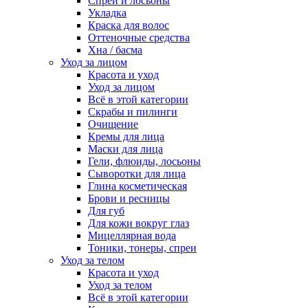
Спреи и лосьоны
Укладка
Краска для волос
Оттеночные средства
Хна / басма
Уход за лицом
Красота и уход
Уход за лицом
Всё в этой категории
Скрабы и пилинги
Очищение
Кремы для лица
Маски для лица
Гели, флюиды, лосьоны
Сыворотки для лица
Глина косметическая
Брови и ресницы
Для губ
Для кожи вокруг глаз
Мицеллярная вода
Тоники, тонеры, спреи
Уход за телом
Красота и уход
Уход за телом
Всё в этой категории