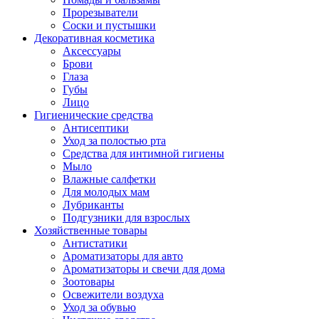
Прорезыватели
Соски и пустышки
Декоративная косметика
Аксессуары
Брови
Глаза
Губы
Лицо
Гигиенические средства
Антисептики
Уход за полостью рта
Средства для интимной гигиены
Мыло
Влажные салфетки
Для молодых мам
Лубриканты
Подгузники для взрослых
Хозяйственные товары
Антистатики
Ароматизаторы для авто
Ароматизаторы и свечи для дома
Зоотовары
Освежители воздуха
Уход за обувью