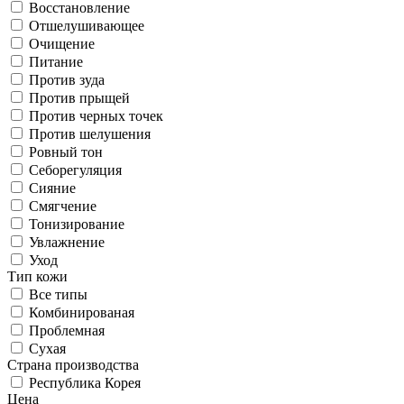
Восстановление
Отшелушивающее
Очищение
Питание
Против зуда
Против прыщей
Против черных точек
Против шелушения
Ровный тон
Себорегуляция
Сияние
Смягчение
Тонизирование
Увлажнение
Уход
Тип кожи
Все типы
Комбинированая
Проблемная
Сухая
Cтрана производства
Республика Корея
Цена