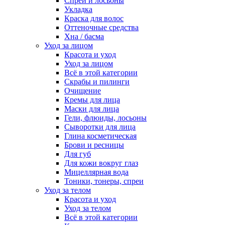
Спреи и лосьоны
Укладка
Краска для волос
Оттеночные средства
Хна / басма
Уход за лицом
Красота и уход
Уход за лицом
Всё в этой категории
Скрабы и пилинги
Очищение
Кремы для лица
Маски для лица
Гели, флюиды, лосьоны
Сыворотки для лица
Глина косметическая
Брови и ресницы
Для губ
Для кожи вокруг глаз
Мицеллярная вода
Тоники, тонеры, спреи
Уход за телом
Красота и уход
Уход за телом
Всё в этой категории