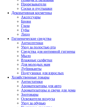
Прорезыватели
Соски и пустышки
Декоративная косметика
Аксессуары
Брови
Глаза
Губы
Лицо
Гигиенические средства
Антисептики
Уход за полостью рта
Средства для интимной гигиены
Мыло
Влажные салфетки
Для молодых мам
Лубриканты
Подгузники для взрослых
Хозяйственные товары
Антистатики
Ароматизаторы для авто
Ароматизаторы и свечи для дома
Зоотовары
Освежители воздуха
Уход за обувью