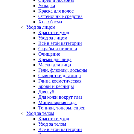
Спреи и лосьоны
Укладка
Краска для волос
Оттеночные средства
Хна / басма
Уход за лицом
Красота и уход
Уход за лицом
Всё в этой категории
Скрабы и пилинги
Очищение
Кремы для лица
Маски для лица
Гели, флюиды, лосьоны
Сыворотки для лица
Глина косметическая
Брови и ресницы
Для губ
Для кожи вокруг глаз
Мицеллярная вода
Тоники, тонеры, спреи
Уход за телом
Красота и уход
Уход за телом
Всё в этой категории