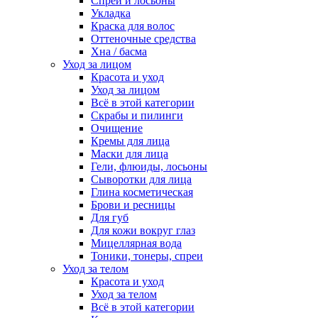
Спреи и лосьоны
Укладка
Краска для волос
Оттеночные средства
Хна / басма
Уход за лицом
Красота и уход
Уход за лицом
Всё в этой категории
Скрабы и пилинги
Очищение
Кремы для лица
Маски для лица
Гели, флюиды, лосьоны
Сыворотки для лица
Глина косметическая
Брови и ресницы
Для губ
Для кожи вокруг глаз
Мицеллярная вода
Тоники, тонеры, спреи
Уход за телом
Красота и уход
Уход за телом
Всё в этой категории