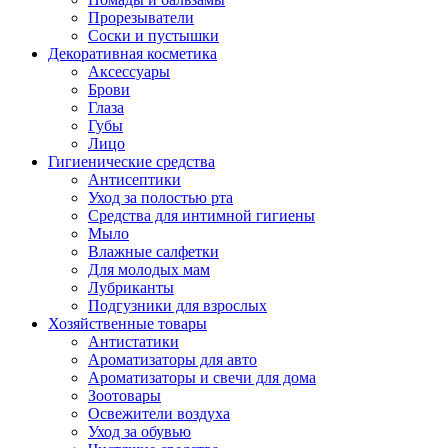
Прорезыватели
Соски и пустышки
Декоративная косметика
Аксессуары
Брови
Глаза
Губы
Лицо
Гигиенические средства
Антисептики
Уход за полостью рта
Средства для интимной гигиены
Мыло
Влажные салфетки
Для молодых мам
Лубриканты
Подгузники для взрослых
Хозяйственные товары
Антистатики
Ароматизаторы для авто
Ароматизаторы и свечи для дома
Зоотовары
Освежители воздуха
Уход за обувью