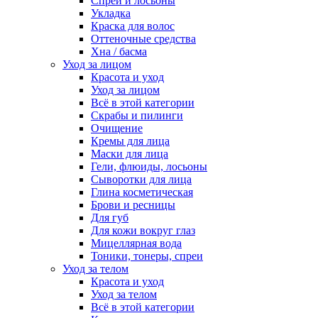
Спреи и лосьоны
Укладка
Краска для волос
Оттеночные средства
Хна / басма
Уход за лицом
Красота и уход
Уход за лицом
Всё в этой категории
Скрабы и пилинги
Очищение
Кремы для лица
Маски для лица
Гели, флюиды, лосьоны
Сыворотки для лица
Глина косметическая
Брови и ресницы
Для губ
Для кожи вокруг глаз
Мицеллярная вода
Тоники, тонеры, спреи
Уход за телом
Красота и уход
Уход за телом
Всё в этой категории