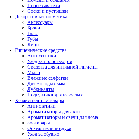
Прорезыватели
Соски и пустышки
Декоративная косметика
Аксессуары
Брови
Глаза
Губы
Лицо
Гигиенические средства
Антисептики
Уход за полостью рта
Средства для интимной гигиены
Мыло
Влажные салфетки
Для молодых мам
Лубриканты
Подгузники для взрослых
Хозяйственные товары
Антистатики
Ароматизаторы для авто
Ароматизаторы и свечи для дома
Зоотовары
Освежители воздуха
Уход за обувью