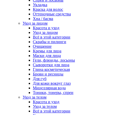
Спреи и лосьоны
Укладка
Краска для волос
Оттеночные средства
Хна / басма
Уход за лицом
Красота и уход
Уход за лицом
Всё в этой категории
Скрабы и пилинги
Очищение
Кремы для лица
Маски для лица
Гели, флюиды, лосьоны
Сыворотки для лица
Глина косметическая
Брови и ресницы
Для губ
Для кожи вокруг глаз
Мицеллярная вода
Тоники, тонеры, спреи
Уход за телом
Красота и уход
Уход за телом
Всё в этой категории