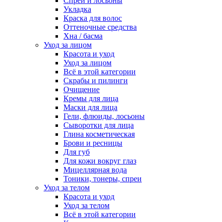
Спреи и лосьоны
Укладка
Краска для волос
Оттеночные средства
Хна / басма
Уход за лицом
Красота и уход
Уход за лицом
Всё в этой категории
Скрабы и пилинги
Очищение
Кремы для лица
Маски для лица
Гели, флюиды, лосьоны
Сыворотки для лица
Глина косметическая
Брови и ресницы
Для губ
Для кожи вокруг глаз
Мицеллярная вода
Тоники, тонеры, спреи
Уход за телом
Красота и уход
Уход за телом
Всё в этой категории