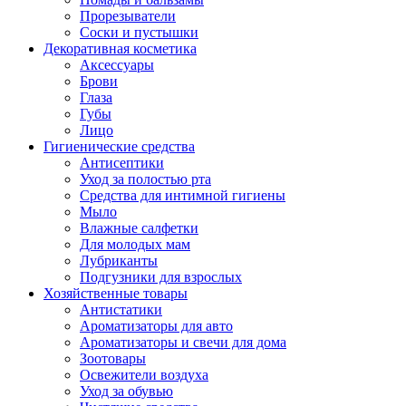
Прорезыватели
Соски и пустышки
Декоративная косметика
Аксессуары
Брови
Глаза
Губы
Лицо
Гигиенические средства
Антисептики
Уход за полостью рта
Средства для интимной гигиены
Мыло
Влажные салфетки
Для молодых мам
Лубриканты
Подгузники для взрослых
Хозяйственные товары
Антистатики
Ароматизаторы для авто
Ароматизаторы и свечи для дома
Зоотовары
Освежители воздуха
Уход за обувью