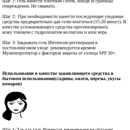
Шаг 1: Гель нанести плотным слоем, заходя за границы
повреждения. Не смывать.
Шаг 2: При необходимости нанести последующие уходовые
средства предварительно дав гелю впитаться (15-20 минут). В
качестве успокаивающего средства протонизировать
кожу тоником с гидролизатом коллагена и алое вера.
Шаг 3: Закрывать гель Интенсив-регенерация в
постпилинговом уходе рекомендуется кремом
Мультипротектор с фактором защиты от солнца SPF 50+.
Использование в качестве заживляющего средства в
бытовом использовании(ссадины, ожоги, порезы, укусы
комаров)
Шаг 1: Так как гель Интенсив-регенерация не обладает