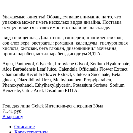
Уважаемые клиенты! Обращаем ваше внимание на то, что
упаковка может иметь несколько видов дизайна. Поставка
осуществляется в зависимости от наличия на складе.
вода очищенная, Д-пантенол, глицерин, пропиленгликоль,
сок алоэ вера, экстракты: ромашки, календулы; гиалуроновая
кислота, хитозан, бета-глюкан, диазолидинил мочевина,
пропилпарабен, метилпарабен, дисодиум ЭДТА.
Aqua, Panthenol, Glycerin, Propylene Glycol, Sodium Hyaluronate,
Aloe Barbadensis Leaf Juice, Calendula Officinalis Flower Extract,
Chamomilla Recutita Flower Extract, Chitosan Succinate, Beta-
glucan, Diazolidinyl Urea, Methylparaben, Propylparaben,
Phenoxyethanol, Ethylhexylglycerin, Potassium Sorbate, Sodium
Benzoate, Citric Acid, Disodium EDTA.
Гель для лица Geltek Интенсив-регенерация 30мл
71.41 руб.
В корзину
Описание
Характеристики