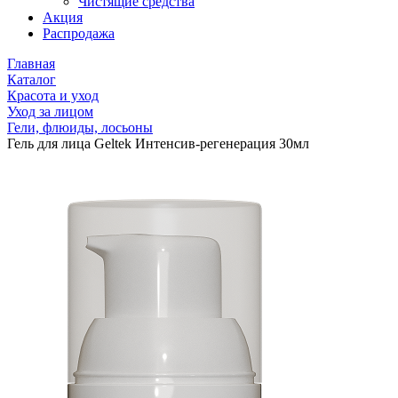
Чистящие средства
Акция
Распродажа
Главная
Каталог
Красота и уход
Уход за лицом
Гели, флюиды, лосьоны
Гель для лица Geltek Интенсив-регенерация 30мл