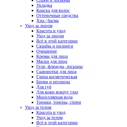
Спреи и лосьоны
Укладка
Краска для волос
Оттеночные средства
Хна / басма
Уход за лицом
Красота и уход
Уход за лицом
Всё в этой категории
Скрабы и пилинги
Очищение
Кремы для лица
Маски для лица
Гели, флюиды, лосьоны
Сыворотки для лица
Глина косметическая
Брови и ресницы
Для губ
Для кожи вокруг глаз
Мицеллярная вода
Тоники, тонеры, спреи
Уход за телом
Красота и уход
Уход за телом
Всё в этой категории