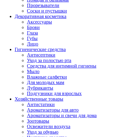
Прорезыватели
Соски и пустышки
Декоративная косметика
Аксессуары
Брови
Глаза
Губы
Лицо
Гигиенические средства
Антисептики
Уход за полостью рта
Средства для интимной гигиены
Мыло
Влажные салфетки
Для молодых мам
Лубриканты
Подгузники для взрослых
Хозяйственные товары
Антистатики
Ароматизаторы для авто
Ароматизаторы и свечи для дома
Зоотовары
Освежители воздуха
Уход за обувью