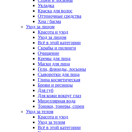
Спреи и лосьоны
Укладка
Краска для волос
Оттеночные средства
Хна / басма
Уход за лицом
Красота и уход
Уход за лицом
Всё в этой категории
Скрабы и пилинги
Очищение
Кремы для лица
Маски для лица
Гели, флюиды, лосьоны
Сыворотки для лица
Глина косметическая
Брови и ресницы
Для губ
Для кожи вокруг глаз
Мицеллярная вода
Тоники, тонеры, спреи
Уход за телом
Красота и уход
Уход за телом
Всё в этой категории