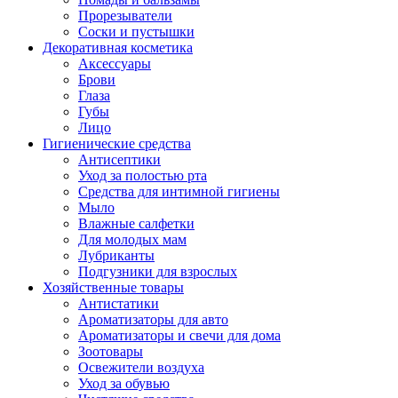
Прорезыватели
Соски и пустышки
Декоративная косметика
Аксессуары
Брови
Глаза
Губы
Лицо
Гигиенические средства
Антисептики
Уход за полостью рта
Средства для интимной гигиены
Мыло
Влажные салфетки
Для молодых мам
Лубриканты
Подгузники для взрослых
Хозяйственные товары
Антистатики
Ароматизаторы для авто
Ароматизаторы и свечи для дома
Зоотовары
Освежители воздуха
Уход за обувью