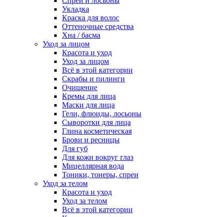
Спреи и лосьоны
Укладка
Краска для волос
Оттеночные средства
Хна / басма
Уход за лицом
Красота и уход
Уход за лицом
Всё в этой категории
Скрабы и пилинги
Очищение
Кремы для лица
Маски для лица
Гели, флюиды, лосьоны
Сыворотки для лица
Глина косметическая
Брови и ресницы
Для губ
Для кожи вокруг глаз
Мицеллярная вода
Тоники, тонеры, спреи
Уход за телом
Красота и уход
Уход за телом
Всё в этой категории