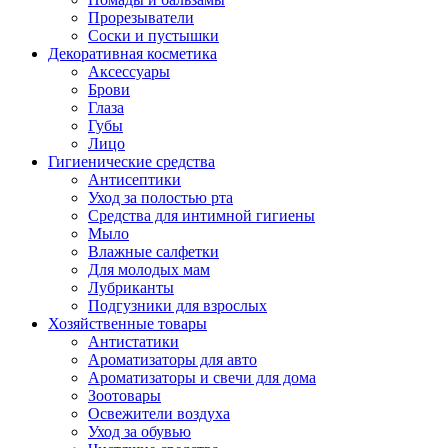
Прорезыватели
Соски и пустышки
Декоративная косметика
Аксессуары
Брови
Глаза
Губы
Лицо
Гигиенические средства
Антисептики
Уход за полостью рта
Средства для интимной гигиены
Мыло
Влажные салфетки
Для молодых мам
Лубриканты
Подгузники для взрослых
Хозяйственные товары
Антистатики
Ароматизаторы для авто
Ароматизаторы и свечи для дома
Зоотовары
Освежители воздуха
Уход за обувью