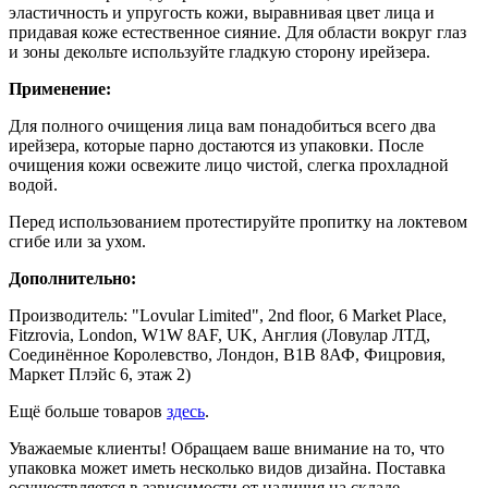
эластичность и упругость кожи, выравнивая цвет лица и
придавая коже естественное сияние. Для области вокруг глаз
и зоны декольте используйте гладкую сторону ирейзера.
Применение:
Для полного очищения лица вам понадобиться всего два
ирейзера, которые парно достаются из упаковки. После
очищения кожи освежите лицо чистой, слегка прохладной
водой.
Перед использованием протестируйте пропитку на локтевом
сгибе или за ухом.
Дополнительно:
Производитель: "Lovular Limited", 2nd floor, 6 Market Place,
Fitzrovia, London, W1W 8AF, UK, Англия (Ловулар ЛТД,
Соединённое Королевство, Лондон, В1В 8АФ, Фицровия,
Маркет Плэйс 6, этаж 2)
Ещё больше товаров
здесь
.
Уважаемые клиенты! Обращаем ваше внимание на то, что
упаковка может иметь несколько видов дизайна. Поставка
осуществляется в зависимости от наличия на складе.