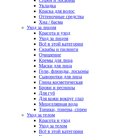
Спреи и лосьоны
Укладка
Краска для волос
Оттеночные средства
Хна / басма
Уход за лицом
Красота и уход
Уход за лицом
Всё в этой категории
Скрабы и пилинги
Очищение
Кремы для лица
Маски для лица
Гели, флюиды, лосьоны
Сыворотки для лица
Глина косметическая
Брови и ресницы
Для губ
Для кожи вокруг глаз
Мицеллярная вода
Тоники, тонеры, спреи
Уход за телом
Красота и уход
Уход за телом
Всё в этой категории