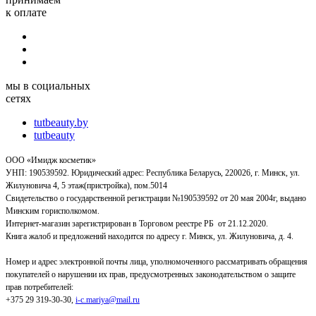
к оплате
мы в социальных
сетях
tutbeauty.by
tutbeauty
ООО «Имидж косметик»
УНП: 190539592. Юридический адрес: Республика Беларусь, 220026, г. Минск, ул.
Жилуновича 4, 5 этаж(пристройка), пом.5014
Свидетельство о государственной регистрации №190539592 от 20 мая 2004г, выдано
Минским горисполкомом.
Интернет-магазин зарегистрирован в Торговом реестре РБ от 21.12.2020.
Книга жалоб и предложений находится по адресу г. Минск, ул. Жилуновича, д. 4.
Номер и адрес электронной почты лица, уполномоченного рассматривать обращения
покупателей о нарушении их прав, предусмотренных законодательством о защите
прав потребителей:
+375 29 319-30-30,
i-c.mariya@mail.ru