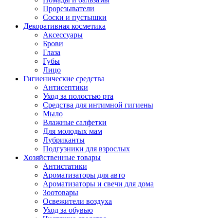
Прорезыватели
Соски и пустышки
Декоративная косметика
Аксессуары
Брови
Глаза
Губы
Лицо
Гигиенические средства
Антисептики
Уход за полостью рта
Средства для интимной гигиены
Мыло
Влажные салфетки
Для молодых мам
Лубриканты
Подгузники для взрослых
Хозяйственные товары
Антистатики
Ароматизаторы для авто
Ароматизаторы и свечи для дома
Зоотовары
Освежители воздуха
Уход за обувью