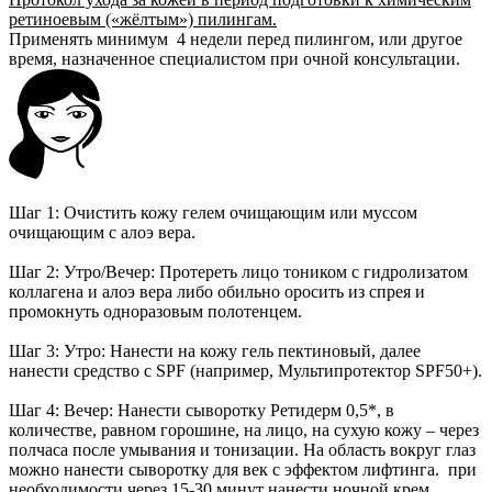
ретиноевым («жёлтым») пилингам.
Применять минимум 4 недели перед пилингом, или другое
время, назначенное специалистом при очной консультации.
Шаг 1: Очистить кожу гелем очищающим или муссом
очищающим с алоэ вера.
Шаг 2: Утро/Вечер: Протереть лицо тоником с гидролизатом
коллагена и алоэ вера либо обильно оросить из спрея и
промокнуть одноразовым полотенцем.
Шаг 3: Утро: Нанести на кожу гель пектиновый, далее
нанести средство с SPF (например, Мультипротектор SPF50+).
Шаг 4: Вечер: Нанести сыворотку Ретидерм 0,5*, в
количестве, равном горошине, на лицо, на сухую кожу – через
полчаса после умывания и тонизации. На область вокруг глаз
можно нанести сыворотку для век с эффектом лифтинга. при
необходимости через 15-30 минут нанести ночной крем