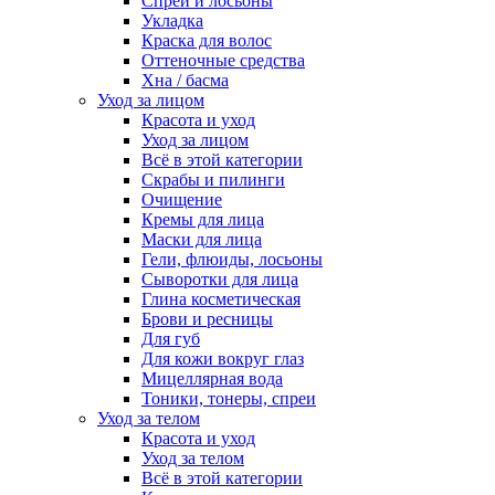
Спреи и лосьоны
Укладка
Краска для волос
Оттеночные средства
Хна / басма
Уход за лицом
Красота и уход
Уход за лицом
Всё в этой категории
Скрабы и пилинги
Очищение
Кремы для лица
Маски для лица
Гели, флюиды, лосьоны
Сыворотки для лица
Глина косметическая
Брови и ресницы
Для губ
Для кожи вокруг глаз
Мицеллярная вода
Тоники, тонеры, спреи
Уход за телом
Красота и уход
Уход за телом
Всё в этой категории