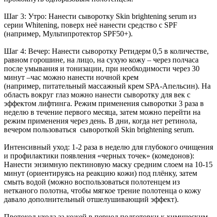
Шаг 3: Утро: Нанести сыворотку Skin brightening serum из
серии Whitening, поверх неё нанести средство с SPF
(например, Мультипротектор SPF50+).
Шаг 4: Вечер: Нанести сыворотку Ретидерм 0,5 в количестве,
равном горошине, на лицо, на сухую кожу – через полчаса
после умывания и тонизации, при необходимости через 30
минут –час можно нанести ночной крем
(например, питательный массажный крем SPA-Апельсин). На
область вокруг глаз можно нанести сыворотку для век с
эффектом лифтинга. Режим применения сыворотки 3 раза в
неделю в течение первого месяца, затем можно перейти на
режим применения через день. В дни, когда нет ретинола,
вечером пользоваться сывороткой Skin brightening serum.
Интенсивный уход: 1-2 раза в неделю для глубокого очищения
и профилактики появления «черных точек» (комедонов):
Нанести энзимную пектиновую маску средним слоем на 10-15
минут (ориентируясь на реакцию кожи) под плёнку, затем
смыть водой (можно воспользоваться полотенцем из
нетканого полотна, чтобы мягкое трение полотенца о кожу
давало дополнительный отшелушивающий эффект).
Протокол ухода за кожей в период подготовки к химическим