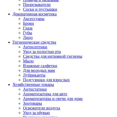
Прорезыватели
Соски и пустышки
Декоративная косметика
Аксессуары
Брови
Глаза
Губы
Лицо
Гигиенические средства
Антисептики
Уход за полостью рта
Средства для интимной гигиены
Мыло
Влажные салфетки
Для молодых мам
Лубриканты
Подгузники для взрослых
Хозяйственные товары
Антистатики
Ароматизаторы для авто
Ароматизаторы и свечи для дома
Зоотовары
Освежители воздуха
Уход за обувью