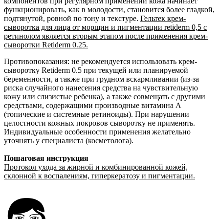
компонентов при регулярном применении кожа начинает
функционировать, как в молодости, становится более гладкой,
подтянутой, ровной по тону и текстуре.
Гельтек крем-
сыворотка для лица от морщин и пигментации retiderm 0,5 с
ретинолом
является вторым этапом после применения крем-
сыворотки Retiderm 0.25.
Противопоказания: не рекомендуется использовать крем-
сыворотку Retiderm 0.5 при текущей или планируемой
беременности, а также при грудном вскармливании (из-за
риска случайного нанесения средства на чувствительную
кожу или слизистые ребенка), а также совмещать с другими
средствами, содержащими производные витамина А
(топические и системные ретиноиды). При нарушении
целостности кожных покровов сыворотку не применять.
Индивидуальные особенности применения желательно
уточнять у специалиста (косметолога).
Пошаговая инструкция
Протокол ухода за жирной и комбинированной кожей,
склонной к воспалениям, гиперкератозу и пигментации.