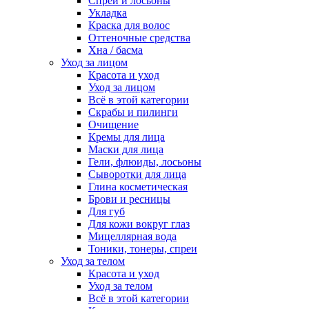
Спреи и лосьоны
Укладка
Краска для волос
Оттеночные средства
Хна / басма
Уход за лицом
Красота и уход
Уход за лицом
Всё в этой категории
Скрабы и пилинги
Очищение
Кремы для лица
Маски для лица
Гели, флюиды, лосьоны
Сыворотки для лица
Глина косметическая
Брови и ресницы
Для губ
Для кожи вокруг глаз
Мицеллярная вода
Тоники, тонеры, спреи
Уход за телом
Красота и уход
Уход за телом
Всё в этой категории