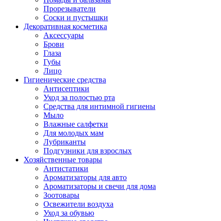
Прорезыватели
Соски и пустышки
Декоративная косметика
Аксессуары
Брови
Глаза
Губы
Лицо
Гигиенические средства
Антисептики
Уход за полостью рта
Средства для интимной гигиены
Мыло
Влажные салфетки
Для молодых мам
Лубриканты
Подгузники для взрослых
Хозяйственные товары
Антистатики
Ароматизаторы для авто
Ароматизаторы и свечи для дома
Зоотовары
Освежители воздуха
Уход за обувью