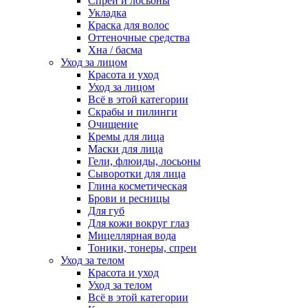
Спреи и лосьоны
Укладка
Краска для волос
Оттеночные средства
Хна / басма
Уход за лицом
Красота и уход
Уход за лицом
Всё в этой категории
Скрабы и пилинги
Очищение
Кремы для лица
Маски для лица
Гели, флюиды, лосьоны
Сыворотки для лица
Глина косметическая
Брови и ресницы
Для губ
Для кожи вокруг глаз
Мицеллярная вода
Тоники, тонеры, спреи
Уход за телом
Красота и уход
Уход за телом
Всё в этой категории