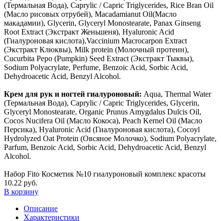
(Термальная Вода), Caprylic / Capric Triglycerides, Rice Bran Oil
(Масло рисовых отрубей), Macadamianut Oil(Масло
макадамии), Glycerin, Glyceryl Monostearate, Panax Ginseng
Root Extract (Экстракт Женьшеня), Hyaluronic Acid
(Гиалуроновая кислота),Vaccinium Macrocarpon Extract
(Экстракт Клюквы), Milk protein (Молочный протеин),
Cucurbita Pepo (Pumpkin) Seed Extract (Экстракт Тыквы),
Sodium Polyacrylate, Perfume, Benzoic Acid, Sorbic Acid,
Dehydroacetic Acid, Benzyl Alcohol.
Крем для рук и ногтей гиалуроновый:
Aqua, Thermal Water
(Термальная Вода), Caprylic / Capric Triglycerides, Glycerin,
Glyceryl Monostearate, Оrganic Prunus Amygdalus Dulcis Oil,
Cocos Nucifera Oil (Масло Кокоса), Peach Kernel Oil (Масло
Персика), Hyaluronic Acid (Гиалуроновая кислота), Cocoyl
Hydrolyzed Oat Protein (Овсяное Молочко), Sodium Polyacrylate,
Parfum, Benzoic Acid, Sorbic Acid, Dehydroacetic Acid, Benzyl
Alcohol.
Набор Fito Косметик №10 гиалуроновый комплекс красоты
10.22 руб.
В корзину
Описание
Характеристики