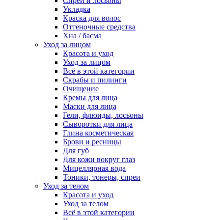
Спреи и лосьоны
Укладка
Краска для волос
Оттеночные средства
Хна / басма
Уход за лицом
Красота и уход
Уход за лицом
Всё в этой категории
Скрабы и пилинги
Очищение
Кремы для лица
Маски для лица
Гели, флюиды, лосьоны
Сыворотки для лица
Глина косметическая
Брови и ресницы
Для губ
Для кожи вокруг глаз
Мицеллярная вода
Тоники, тонеры, спреи
Уход за телом
Красота и уход
Уход за телом
Всё в этой категории