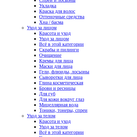
Спреи и лосьоны
Укладка
Краска для волос
Оттеночные средства
Хна / басма
Уход за лицом
Красота и уход
Уход за лицом
Всё в этой категории
Скрабы и пилинги
Очищение
Кремы для лица
Маски для лица
Гели, флюиды, лосьоны
Сыворотки для лица
Глина косметическая
Брови и ресницы
Для губ
Для кожи вокруг глаз
Мицеллярная вода
Тоники, тонеры, спреи
Уход за телом
Красота и уход
Уход за телом
Всё в этой категории