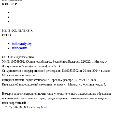
к оплате
мы в социальных
сетях
tutbeauty.by
tutbeauty
ООО «Имидж косметик»
УНП: 190539592. Юридический адрес: Республика Беларусь, 220026, г. Минск, ул.
Жилуновича 4, 5 этаж(пристройка), пом.5014
Свидетельство о государственной регистрации №190539592 от 20 мая 2004г, выдано
Минским горисполкомом.
Интернет-магазин зарегистрирован в Торговом реестре РБ от 21.12.2020.
Книга жалоб и предложений находится по адресу г. Минск, ул. Жилуновича, д. 4.
Номер и адрес электронной почты лица, уполномоченного рассматривать обращения
покупателей о нарушении их прав, предусмотренных законодательством о защите
прав потребителей:
+375 29 319-30-30,
i-c.mariya@mail.ru