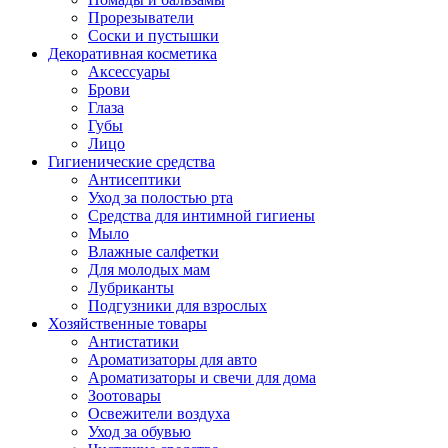
Прорезыватели
Соски и пустышки
Декоративная косметика
Аксессуары
Брови
Глаза
Губы
Лицо
Гигиенические средства
Антисептики
Уход за полостью рта
Средства для интимной гигиены
Мыло
Влажные салфетки
Для молодых мам
Лубриканты
Подгузники для взрослых
Хозяйственные товары
Антистатики
Ароматизаторы для авто
Ароматизаторы и свечи для дома
Зоотовары
Освежители воздуха
Уход за обувью