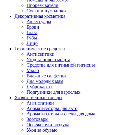
Прорезыватели
Соски и пустышки
Декоративная косметика
Аксессуары
Брови
Глаза
Губы
Лицо
Гигиенические средства
Антисептики
Уход за полостью рта
Средства для интимной гигиены
Мыло
Влажные салфетки
Для молодых мам
Лубриканты
Подгузники для взрослых
Хозяйственные товары
Антистатики
Ароматизаторы для авто
Ароматизаторы и свечи для дома
Зоотовары
Освежители воздуха
Уход за обувью