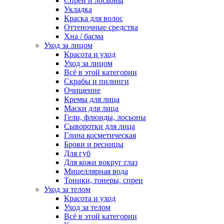
Спреи и лосьоны
Укладка
Краска для волос
Оттеночные средства
Хна / басма
Уход за лицом
Красота и уход
Уход за лицом
Всё в этой категории
Скрабы и пилинги
Очищение
Кремы для лица
Маски для лица
Гели, флюиды, лосьоны
Сыворотки для лица
Глина косметическая
Брови и ресницы
Для губ
Для кожи вокруг глаз
Мицеллярная вода
Тоники, тонеры, спреи
Уход за телом
Красота и уход
Уход за телом
Всё в этой категории