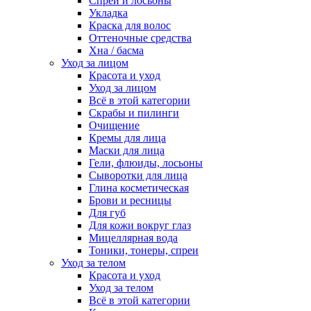
Спреи и лосьоны
Укладка
Краска для волос
Оттеночные средства
Хна / басма
Уход за лицом
Красота и уход
Уход за лицом
Всё в этой категории
Скрабы и пилинги
Очищение
Кремы для лица
Маски для лица
Гели, флюиды, лосьоны
Сыворотки для лица
Глина косметическая
Брови и ресницы
Для губ
Для кожи вокруг глаз
Мицеллярная вода
Тоники, тонеры, спреи
Уход за телом
Красота и уход
Уход за телом
Всё в этой категории