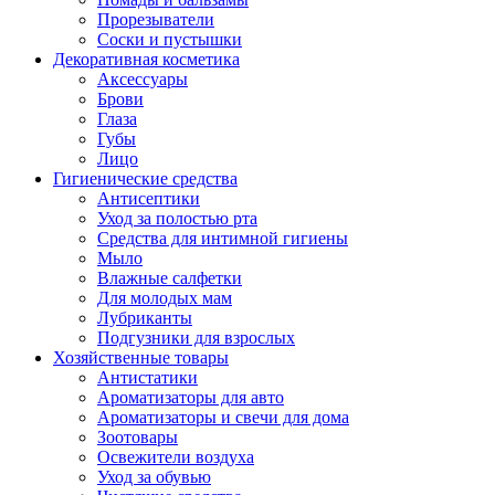
Прорезыватели
Соски и пустышки
Декоративная косметика
Аксессуары
Брови
Глаза
Губы
Лицо
Гигиенические средства
Антисептики
Уход за полостью рта
Средства для интимной гигиены
Мыло
Влажные салфетки
Для молодых мам
Лубриканты
Подгузники для взрослых
Хозяйственные товары
Антистатики
Ароматизаторы для авто
Ароматизаторы и свечи для дома
Зоотовары
Освежители воздуха
Уход за обувью