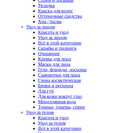
Спреи и лосьоны
Укладка
Краска для волос
Оттеночные средства
Хна / басма
Уход за лицом
Красота и уход
Уход за лицом
Всё в этой категории
Скрабы и пилинги
Очищение
Кремы для лица
Маски для лица
Гели, флюиды, лосьоны
Сыворотки для лица
Глина косметическая
Брови и ресницы
Для губ
Для кожи вокруг глаз
Мицеллярная вода
Тоники, тонеры, спреи
Уход за телом
Красота и уход
Уход за телом
Всё в этой категории