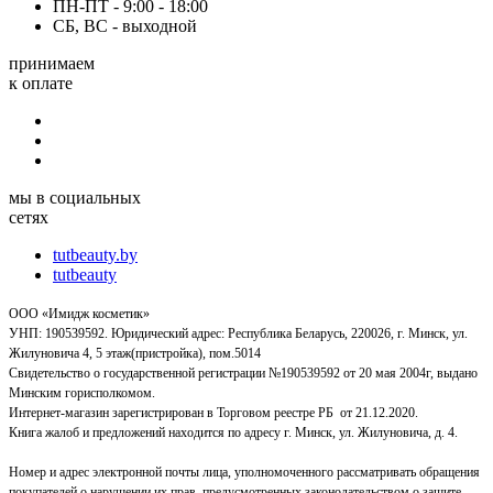
ПН-ПТ - 9:00 - 18:00
СБ, ВС - выходной
принимаем
к оплате
мы в социальных
сетях
tutbeauty.by
tutbeauty
ООО «Имидж косметик»
УНП: 190539592. Юридический адрес: Республика Беларусь, 220026, г. Минск, ул.
Жилуновича 4, 5 этаж(пристройка), пом.5014
Свидетельство о государственной регистрации №190539592 от 20 мая 2004г, выдано
Минским горисполкомом.
Интернет-магазин зарегистрирован в Торговом реестре РБ от 21.12.2020.
Книга жалоб и предложений находится по адресу г. Минск, ул. Жилуновича, д. 4.
Номер и адрес электронной почты лица, уполномоченного рассматривать обращения
покупателей о нарушении их прав, предусмотренных законодательством о защите