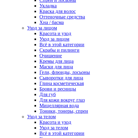
Спреи и лосьоны
Укладка
Краска для волос
Оттеночные средства
Хна / басма
Уход за лицом
Красота и уход
Уход за лицом
Всё в этой категории
Скрабы и пилинги
Очищение
Кремы для лица
Маски для лица
Гели, флюиды, лосьоны
Сыворотки для лица
Глина косметическая
Брови и ресницы
Для губ
Для кожи вокруг глаз
Мицеллярная вода
Тоники, тонеры, спреи
Уход за телом
Красота и уход
Уход за телом
Всё в этой категории