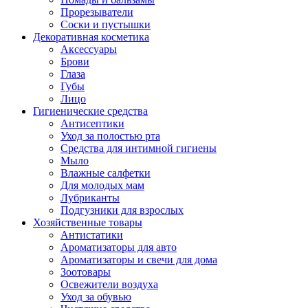
Прорезыватели
Соски и пустышки
Декоративная косметика
Аксессуары
Брови
Глаза
Губы
Лицо
Гигиенические средства
Антисептики
Уход за полостью рта
Средства для интимной гигиены
Мыло
Влажные салфетки
Для молодых мам
Лубриканты
Подгузники для взрослых
Хозяйственные товары
Антистатики
Ароматизаторы для авто
Ароматизаторы и свечи для дома
Зоотовары
Освежители воздуха
Уход за обувью