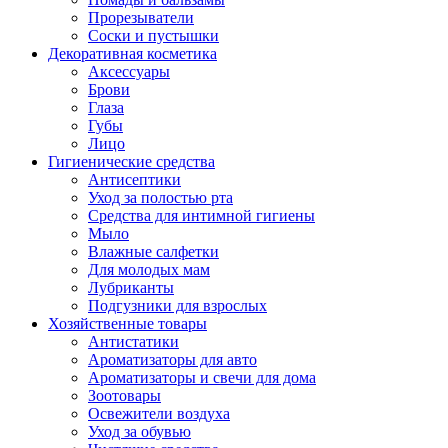
Прорезыватели
Соски и пустышки
Декоративная косметика
Аксессуары
Брови
Глаза
Губы
Лицо
Гигиенические средства
Антисептики
Уход за полостью рта
Средства для интимной гигиены
Мыло
Влажные салфетки
Для молодых мам
Лубриканты
Подгузники для взрослых
Хозяйственные товары
Антистатики
Ароматизаторы для авто
Ароматизаторы и свечи для дома
Зоотовары
Освежители воздуха
Уход за обувью