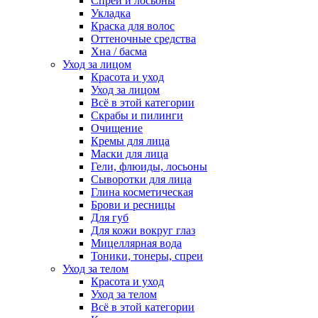
Спреи и лосьоны
Укладка
Краска для волос
Оттеночные средства
Хна / басма
Уход за лицом
Красота и уход
Уход за лицом
Всё в этой категории
Скрабы и пилинги
Очищение
Кремы для лица
Маски для лица
Гели, флюиды, лосьоны
Сыворотки для лица
Глина косметическая
Брови и ресницы
Для губ
Для кожи вокруг глаз
Мицеллярная вода
Тоники, тонеры, спреи
Уход за телом
Красота и уход
Уход за телом
Всё в этой категории