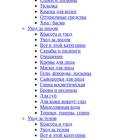
Спреи и лосьоны
Укладка
Краска для волос
Оттеночные средства
Хна / басма
Уход за лицом
Красота и уход
Уход за лицом
Всё в этой категории
Скрабы и пилинги
Очищение
Кремы для лица
Маски для лица
Гели, флюиды, лосьоны
Сыворотки для лица
Глина косметическая
Брови и ресницы
Для губ
Для кожи вокруг глаз
Мицеллярная вода
Тоники, тонеры, спреи
Уход за телом
Красота и уход
Уход за телом
Всё в этой категории