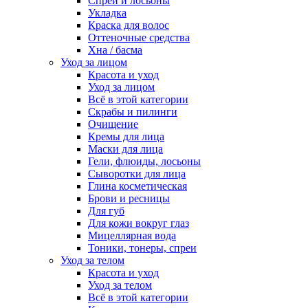
Спреи и лосьоны
Укладка
Краска для волос
Оттеночные средства
Хна / басма
Уход за лицом
Красота и уход
Уход за лицом
Всё в этой категории
Скрабы и пилинги
Очищение
Кремы для лица
Маски для лица
Гели, флюиды, лосьоны
Сыворотки для лица
Глина косметическая
Брови и ресницы
Для губ
Для кожи вокруг глаз
Мицеллярная вода
Тоники, тонеры, спреи
Уход за телом
Красота и уход
Уход за телом
Всё в этой категории