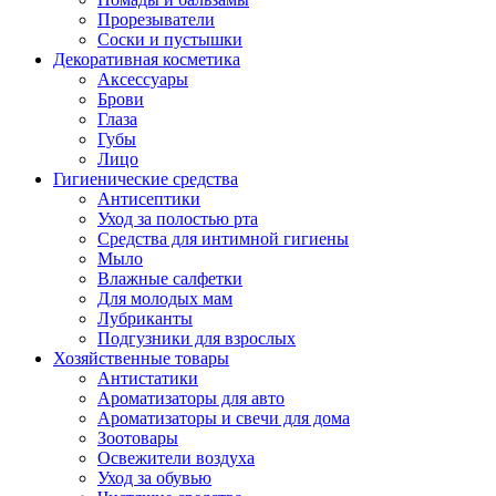
Прорезыватели
Соски и пустышки
Декоративная косметика
Аксессуары
Брови
Глаза
Губы
Лицо
Гигиенические средства
Антисептики
Уход за полостью рта
Средства для интимной гигиены
Мыло
Влажные салфетки
Для молодых мам
Лубриканты
Подгузники для взрослых
Хозяйственные товары
Антистатики
Ароматизаторы для авто
Ароматизаторы и свечи для дома
Зоотовары
Освежители воздуха
Уход за обувью