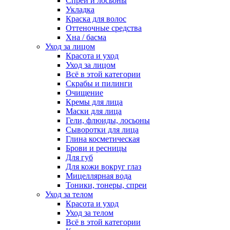
Спреи и лосьоны
Укладка
Краска для волос
Оттеночные средства
Хна / басма
Уход за лицом
Красота и уход
Уход за лицом
Всё в этой категории
Скрабы и пилинги
Очищение
Кремы для лица
Маски для лица
Гели, флюиды, лосьоны
Сыворотки для лица
Глина косметическая
Брови и ресницы
Для губ
Для кожи вокруг глаз
Мицеллярная вода
Тоники, тонеры, спреи
Уход за телом
Красота и уход
Уход за телом
Всё в этой категории