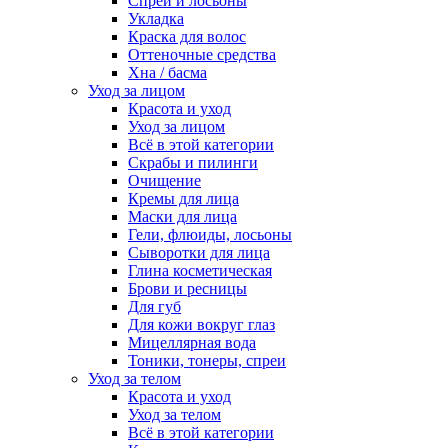
Спреи и лосьоны
Укладка
Краска для волос
Оттеночные средства
Хна / басма
Уход за лицом
Красота и уход
Уход за лицом
Всё в этой категории
Скрабы и пилинги
Очищение
Кремы для лица
Маски для лица
Гели, флюиды, лосьоны
Сыворотки для лица
Глина косметическая
Брови и ресницы
Для губ
Для кожи вокруг глаз
Мицеллярная вода
Тоники, тонеры, спреи
Уход за телом
Красота и уход
Уход за телом
Всё в этой категории