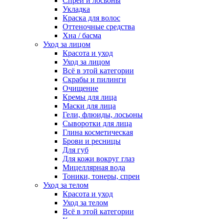
Спреи и лосьоны
Укладка
Краска для волос
Оттеночные средства
Хна / басма
Уход за лицом
Красота и уход
Уход за лицом
Всё в этой категории
Скрабы и пилинги
Очищение
Кремы для лица
Маски для лица
Гели, флюиды, лосьоны
Сыворотки для лица
Глина косметическая
Брови и ресницы
Для губ
Для кожи вокруг глаз
Мицеллярная вода
Тоники, тонеры, спреи
Уход за телом
Красота и уход
Уход за телом
Всё в этой категории