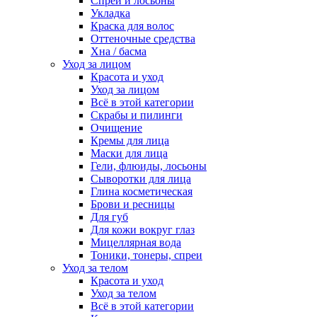
Спреи и лосьоны
Укладка
Краска для волос
Оттеночные средства
Хна / басма
Уход за лицом
Красота и уход
Уход за лицом
Всё в этой категории
Скрабы и пилинги
Очищение
Кремы для лица
Маски для лица
Гели, флюиды, лосьоны
Сыворотки для лица
Глина косметическая
Брови и ресницы
Для губ
Для кожи вокруг глаз
Мицеллярная вода
Тоники, тонеры, спреи
Уход за телом
Красота и уход
Уход за телом
Всё в этой категории