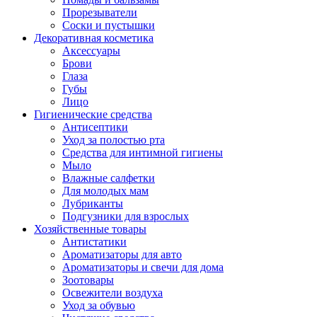
Прорезыватели
Соски и пустышки
Декоративная косметика
Аксессуары
Брови
Глаза
Губы
Лицо
Гигиенические средства
Антисептики
Уход за полостью рта
Средства для интимной гигиены
Мыло
Влажные салфетки
Для молодых мам
Лубриканты
Подгузники для взрослых
Хозяйственные товары
Антистатики
Ароматизаторы для авто
Ароматизаторы и свечи для дома
Зоотовары
Освежители воздуха
Уход за обувью