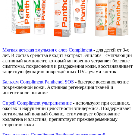
Мягкая детская эмульсия с алоэ Compliment
- для детей от 3-х
лет. В состав средства входит экстракт Эпилоба - смягчающий
активный компонент, который мгновенно устраняет болевые
симптомы, покраснения и раздражения кожи, восстанавливает
защитную функцию повреждённых UV-лучами клеток.
Бальзам Compliment Panthenol SOS
- быстрое восстановление
поврежденной кожи. Активная регенерация тканей и
интенсивное питание.
Спрей Compliment ультрапитание
- используют при ссадинах,
ожогах и нарушении целостности эпидермиса. Поддерживает
оптимальный водный баланс, стимулирует образование
коллагена и эластина, препятствует преждевременному
старению кожи.
Гель для тела Compliment Panthenol охлаждающий