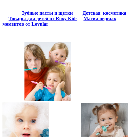
З
убные пасты и щет
ки
Детская косметика
Товары для детей от
Roxy Kids
Магия первых
моментов от Lovular