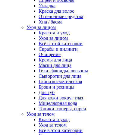
Спреи и лосьоны
Укладка
Краска для волос
Оттеночные средства
Хна / басма
Уход за лицом
Красота и уход
Уход за лицом
Всё в этой категории
Скрабы и пилинги
Очищение
Кремы для лица
Маски для лица
Гели, флюиды, лосьоны
Сыворотки для лица
Глина косметическая
Брови и ресницы
Для губ
Для кожи вокруг глаз
Мицеллярная вода
Тоники, тонеры, спреи
Уход за телом
Красота и уход
Уход за телом
Всё в этой категории