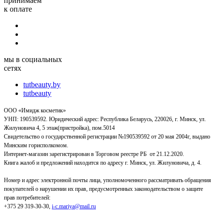
принимаем
к оплате
мы в социальных
сетях
tutbeauty.by
tutbeauty
ООО «Имидж косметик»
УНП: 190539592. Юридический адрес: Республика Беларусь, 220026, г. Минск, ул.
Жилуновича 4, 5 этаж(пристройка), пом.5014
Свидетельство о государственной регистрации №190539592 от 20 мая 2004г, выдано
Минским горисполкомом.
Интернет-магазин зарегистрирован в Торговом реестре РБ от 21.12.2020.
Книга жалоб и предложений находится по адресу г. Минск, ул. Жилуновича, д. 4.
Номер и адрес электронной почты лица, уполномоченного рассматривать обращения
покупателей о нарушении их прав, предусмотренных законодательством о защите
прав потребителей:
+375 29 319-30-30,
i-c.mariya@mail.ru