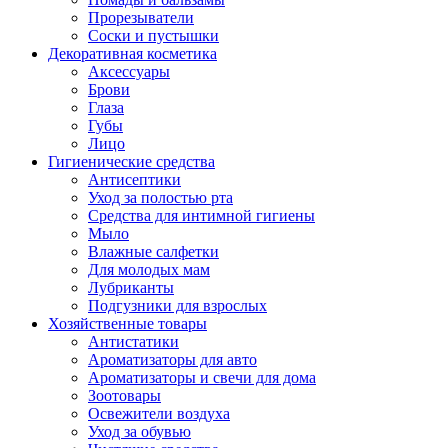
Прорезыватели
Соски и пустышки
Декоративная косметика
Аксессуары
Брови
Глаза
Губы
Лицо
Гигиенические средства
Антисептики
Уход за полостью рта
Средства для интимной гигиены
Мыло
Влажные салфетки
Для молодых мам
Лубриканты
Подгузники для взрослых
Хозяйственные товары
Антистатики
Ароматизаторы для авто
Ароматизаторы и свечи для дома
Зоотовары
Освежители воздуха
Уход за обувью