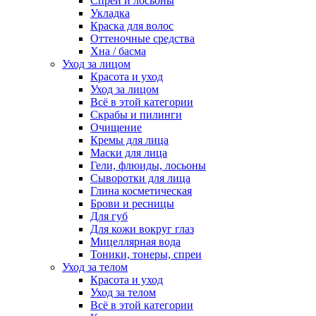
Спреи и лосьоны
Укладка
Краска для волос
Оттеночные средства
Хна / басма
Уход за лицом
Красота и уход
Уход за лицом
Всё в этой категории
Скрабы и пилинги
Очищение
Кремы для лица
Маски для лица
Гели, флюиды, лосьоны
Сыворотки для лица
Глина косметическая
Брови и ресницы
Для губ
Для кожи вокруг глаз
Мицеллярная вода
Тоники, тонеры, спреи
Уход за телом
Красота и уход
Уход за телом
Всё в этой категории