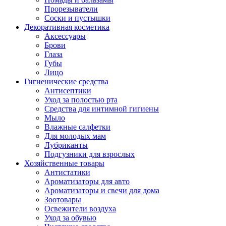
Прорезыватели
Соски и пустышки
Декоративная косметика
Аксессуары
Брови
Глаза
Губы
Лицо
Гигиенические средства
Антисептики
Уход за полостью рта
Средства для интимной гигиены
Мыло
Влажные салфетки
Для молодых мам
Лубриканты
Подгузники для взрослых
Хозяйственные товары
Антистатики
Ароматизаторы для авто
Ароматизаторы и свечи для дома
Зоотовары
Освежители воздуха
Уход за обувью