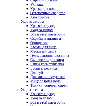
Спреи и лосьоны
Укладка
Краска для волос
Оттеночные средства
Хна / басма
Уход за лицом
Красота и уход
Уход за лицом
Всё в этой категории
Скрабы и пилинги
Очищение
Кремы для лица
Маски для лица
Гели, флюиды, лосьоны
Сыворотки для лица
Глина косметическая
Брови и ресницы
Для губ
Для кожи вокруг глаз
Мицеллярная вода
Тоники, тонеры, спреи
Уход за телом
Красота и уход
Уход за телом
Всё в этой категории