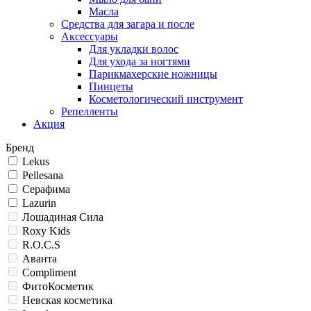
Масла
Средства для загара и после
Аксессуары
Для укладки волос
Для ухода за ногтями
Парикмахерские ножницы
Пинцеты
Косметологический инструмент
Репелленты
Акция
Бренд
Lekus
Pellesana
Серафима
Lazurin
Лошадиная Сила
Roxy Kids
R.O.C.S
Аванта
Compliment
ФитоКосметик
Невская косметика