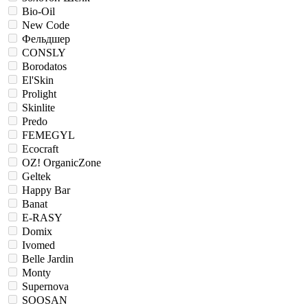
Bio-Oil
New Code
Фельдшер
CONSLY
Borodatos
El'Skin
Prolight
Skinlite
Predo
FEMEGYL
Ecocraft
OZ! OrganicZone
Geltek
Happy Bar
Banat
E-RASY
Domix
Ivomed
Belle Jardin
Monty
Supernova
SOOSAN