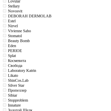
Lovular
Stellary
Novosvit
DEBORAH DERMOLAB
Estel
Nirvel
Vivienne Sabo
Stomatol
Beauty Bomb
Eden
PERIOE
Splat
Космевита
Свобода
Laboratory Katrin
Likato
ShinCos.Lab
Silver Star
Пропеллер
Sibiar
Stopproblem
Innature
Золотой Шелк