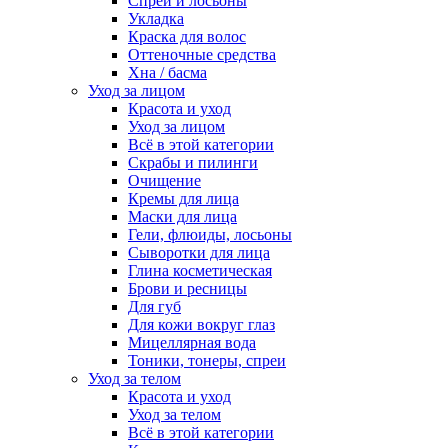
Спреи и лосьоны
Укладка
Краска для волос
Оттеночные средства
Хна / басма
Уход за лицом
Красота и уход
Уход за лицом
Всё в этой категории
Скрабы и пилинги
Очищение
Кремы для лица
Маски для лица
Гели, флюиды, лосьоны
Сыворотки для лица
Глина косметическая
Брови и ресницы
Для губ
Для кожи вокруг глаз
Мицеллярная вода
Тоники, тонеры, спреи
Уход за телом
Красота и уход
Уход за телом
Всё в этой категории