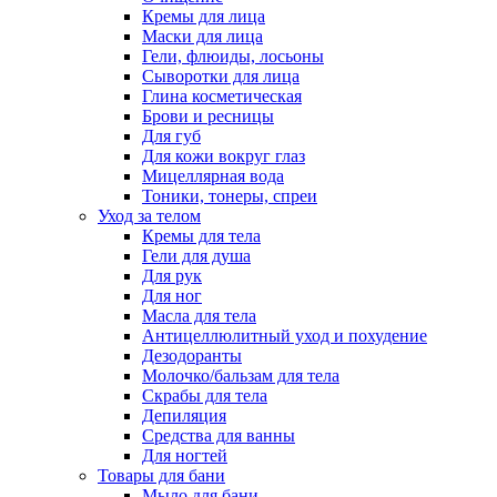
Кремы для лица
Маски для лица
Гели, флюиды, лосьоны
Сыворотки для лица
Глина косметическая
Брови и ресницы
Для губ
Для кожи вокруг глаз
Мицеллярная вода
Тоники, тонеры, спреи
Уход за телом
Кремы для тела
Гели для душа
Для рук
Для ног
Масла для тела
Антицеллюлитный уход и похудение
Дезодоранты
Молочко/бальзам для тела
Скрабы для тела
Депиляция
Средства для ванны
Для ногтей
Товары для бани
Мыло для бани