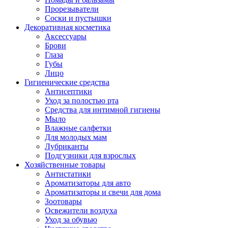
Прорезыватели
Соски и пустышки
Декоративная косметика
Аксессуары
Брови
Глаза
Губы
Лицо
Гигиенические средства
Антисептики
Уход за полостью рта
Средства для интимной гигиены
Мыло
Влажные салфетки
Для молодых мам
Лубриканты
Подгузники для взрослых
Хозяйственные товары
Антистатики
Ароматизаторы для авто
Ароматизаторы и свечи для дома
Зоотовары
Освежители воздуха
Уход за обувью