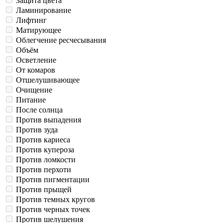
Защита цвета
Ламинирование
Лифтинг
Матирующее
Облегчение ресчесывания
Объём
Осветление
От комаров
Отшелушивающее
Очищение
Питание
После солнца
Против выпадения
Против зуда
Против кариеса
Против купероза
Против ломкости
Против перхоти
Против пигментации
Против прыщей
Против темных кругов
Против черных точек
Против шелушения