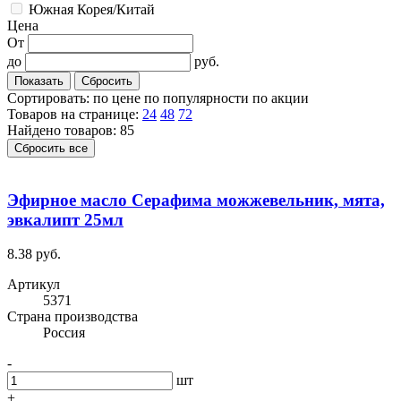
Южная Корея/Китай
Цена
От
до
руб.
Сортировать:
по цене
по популярности
по акции
Товаров на странице:
24
48
72
Найдено товаров: 85
Сбросить все
Эфирное масло Серафима можжевельник, мята,
эвкалипт 25мл
8.38 руб.
Артикул
5371
Cтрана производства
Россия
-
шт
+