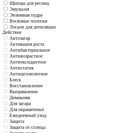
Щипцы для ресниц
Эмульсия
Энзимная пудра
Восковые полоски
Лосьон для депиляции
Действие
Автозагар
Активация роста
Антибактериальное
Антивозрастное
Антиоксидантное
Антистатик
Антицеллюлитное
Блеск
Восстановление
Выпрямление
Демакияж
Для загара
Для окрашенных
Ежедневный уход
Защита
Защита от солнца