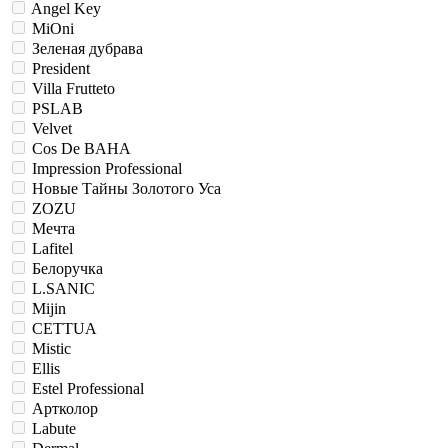
Angel Key
MiOni
Зеленая дубрава
President
Villa Frutteto
PSLAB
Velvet
Cos De BAHA
Impression Professional
Новые Тайны Золотого Уса
ZOZU
Мечта
Lafitel
Белоручка
L.SANIC
Mijin
CETTUA
Mistic
Ellis
Estel Professional
Артколор
Labute