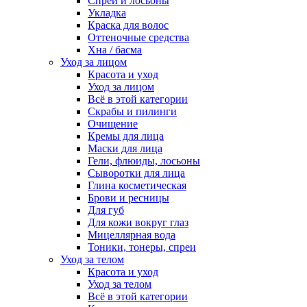
Спреи и лосьоны
Укладка
Краска для волос
Оттеночные средства
Хна / басма
Уход за лицом
Красота и уход
Уход за лицом
Всё в этой категории
Скрабы и пилинги
Очищение
Кремы для лица
Маски для лица
Гели, флюиды, лосьоны
Сыворотки для лица
Глина косметическая
Брови и ресницы
Для губ
Для кожи вокруг глаз
Мицеллярная вода
Тоники, тонеры, спреи
Уход за телом
Красота и уход
Уход за телом
Всё в этой категории