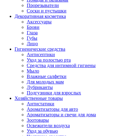
Прорезыватели
Соски и пустышки
Декоративная косметика
Аксессуары
Брови
Глаза
Губы
Лицо
Гигиенические средства
Антисептики
Уход за полостью рта
Средства для интимной гигиены
Мыло
Влажные салфетки
Для молодых мам
Лубриканты
Подгузники для взрослых
Хозяйственные товары
Антистатики
Ароматизаторы для авто
Ароматизаторы и свечи для дома
Зоотовары
Освежители воздуха
Уход за обувью