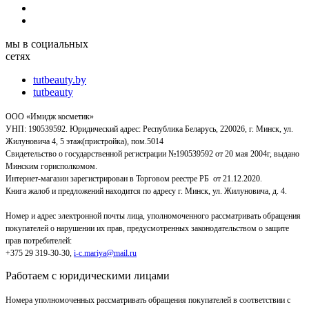
мы в социальных
сетях
tutbeauty.by
tutbeauty
ООО «Имидж косметик»
УНП: 190539592. Юридический адрес: Республика Беларусь, 220026, г. Минск, ул.
Жилуновича 4, 5 этаж(пристройка), пом.5014
Свидетельство о государственной регистрации №190539592 от 20 мая 2004г, выдано
Минским горисполкомом.
Интернет-магазин зарегистрирован в Торговом реестре РБ от 21.12.2020.
Книга жалоб и предложений находится по адресу г. Минск, ул. Жилуновича, д. 4.
Номер и адрес электронной почты лица, уполномоченного рассматривать обращения
покупателей о нарушении их прав, предусмотренных законодательством о защите
прав потребителей:
+375 29 319-30-30,
i-c.mariya@mail.ru
Работаем с юридическими лицами
Номера уполномоченных рассматривать обращения покупателей в соответствии с