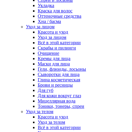
Спреи и лосьоны
Укладка
Краска для волос
Оттеночные средства
Хна / басма
Уход за лицом
Красота и уход
Уход за лицом
Всё в этой категории
Скрабы и пилинги
Очищение
Кремы для лица
Маски для лица
Гели, флюиды, лосьоны
Сыворотки для лица
Глина косметическая
Брови и ресницы
Для губ
Для кожи вокруг глаз
Мицеллярная вода
Тоники, тонеры, спреи
Уход за телом
Красота и уход
Уход за телом
Всё в этой категории