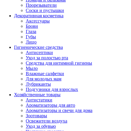
Прорезыватели
Соски и пустышки
Декоративная косметика
Аксессуары
Брови
Глаза
Губы
Лицо
Гигиенические средства
Антисептики
Уход за полостью рта
Средства для интимной гигиены
Мыло
Влажные салфетки
Для молодых мам
Лубриканты
Подгузники для взрослых
Хозяйственные товары
Антистатики
Ароматизаторы для авто
Ароматизаторы и свечи для дома
Зоотовары
Освежители воздуха
Уход за обувью