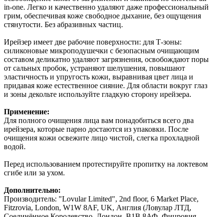
in-one. Легко и качественно удаляют даже профессиональный
грим, обеспечивая коже свободное дыхание, без ощущения
стянутости. Без абразивных частиц.
Ирейзер имеет две рабочие поверхности: для Т-зоны:
силиконовые микроподушечки с безопасным очищающим
составом деликатно удаляют загрязнения, освобождают поры
от сальных пробок, устраняют шелушения, повышают
эластичность и упругость кожи, выравнивая цвет лица и
придавая коже естественное сияние. Для области вокруг глаз
и зоны декольте используйте гладкую сторону ирейзера.
Применение:
Для полного очищения лица вам понадобиться всего два
ирейзера, которые парно достаются из упаковки. После
очищения кожи освежите лицо чистой, слегка прохладной
водой.
Перед использованием протестируйте пропитку на локтевом
сгибе или за ухом.
Дополнительно:
Производитель: "Lovular Limited", 2nd floor, 6 Market Place,
Fitzrovia, London, W1W 8AF, UK, Англия (Ловулар ЛТД,
Соединённое Королевство, Лондон, В1В 8АФ, Фицровия,