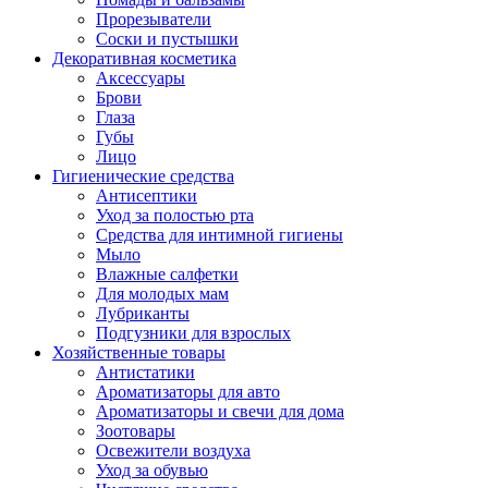
Прорезыватели
Соски и пустышки
Декоративная косметика
Аксессуары
Брови
Глаза
Губы
Лицо
Гигиенические средства
Антисептики
Уход за полостью рта
Средства для интимной гигиены
Мыло
Влажные салфетки
Для молодых мам
Лубриканты
Подгузники для взрослых
Хозяйственные товары
Антистатики
Ароматизаторы для авто
Ароматизаторы и свечи для дома
Зоотовары
Освежители воздуха
Уход за обувью