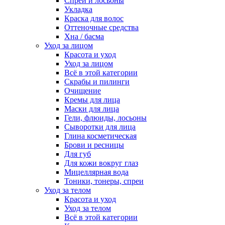
Спреи и лосьоны
Укладка
Краска для волос
Оттеночные средства
Хна / басма
Уход за лицом
Красота и уход
Уход за лицом
Всё в этой категории
Скрабы и пилинги
Очищение
Кремы для лица
Маски для лица
Гели, флюиды, лосьоны
Сыворотки для лица
Глина косметическая
Брови и ресницы
Для губ
Для кожи вокруг глаз
Мицеллярная вода
Тоники, тонеры, спреи
Уход за телом
Красота и уход
Уход за телом
Всё в этой категории