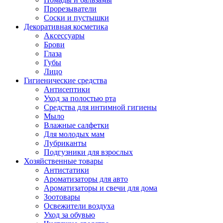
Прорезыватели
Соски и пустышки
Декоративная косметика
Аксессуары
Брови
Глаза
Губы
Лицо
Гигиенические средства
Антисептики
Уход за полостью рта
Средства для интимной гигиены
Мыло
Влажные салфетки
Для молодых мам
Лубриканты
Подгузники для взрослых
Хозяйственные товары
Антистатики
Ароматизаторы для авто
Ароматизаторы и свечи для дома
Зоотовары
Освежители воздуха
Уход за обувью