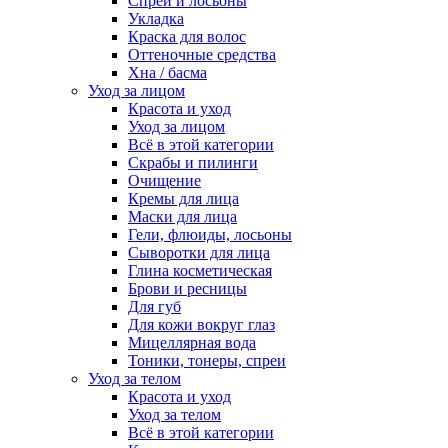
Спреи и лосьоны
Укладка
Краска для волос
Оттеночные средства
Хна / басма
Уход за лицом
Красота и уход
Уход за лицом
Всё в этой категории
Скрабы и пилинги
Очищение
Кремы для лица
Маски для лица
Гели, флюиды, лосьоны
Сыворотки для лица
Глина косметическая
Брови и ресницы
Для губ
Для кожи вокруг глаз
Мицеллярная вода
Тоники, тонеры, спреи
Уход за телом
Красота и уход
Уход за телом
Всё в этой категории