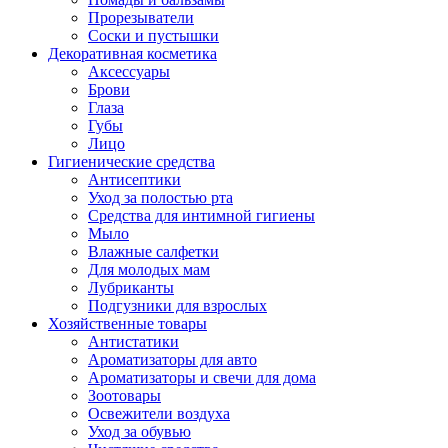
Прорезыватели
Соски и пустышки
Декоративная косметика
Аксессуары
Брови
Глаза
Губы
Лицо
Гигиенические средства
Антисептики
Уход за полостью рта
Средства для интимной гигиены
Мыло
Влажные салфетки
Для молодых мам
Лубриканты
Подгузники для взрослых
Хозяйственные товары
Антистатики
Ароматизаторы для авто
Ароматизаторы и свечи для дома
Зоотовары
Освежители воздуха
Уход за обувью