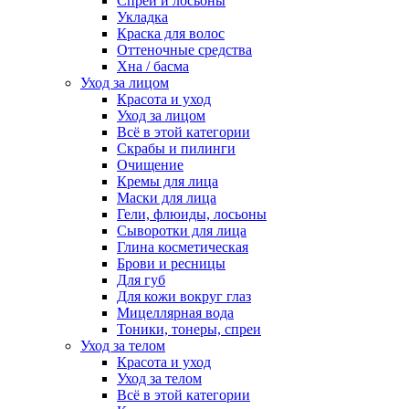
Спреи и лосьоны
Укладка
Краска для волос
Оттеночные средства
Хна / басма
Уход за лицом
Красота и уход
Уход за лицом
Всё в этой категории
Скрабы и пилинги
Очищение
Кремы для лица
Маски для лица
Гели, флюиды, лосьоны
Сыворотки для лица
Глина косметическая
Брови и ресницы
Для губ
Для кожи вокруг глаз
Мицеллярная вода
Тоники, тонеры, спреи
Уход за телом
Красота и уход
Уход за телом
Всё в этой категории